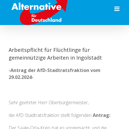
Zum
Inhalt
springen
Arbeitspflicht für Flüchtlinge für
gemeinnützige Arbeiten in Ingolstadt
-Antrag der AfD-Stadtratsfraktion vom
29.02.2024-
Sehr geehrter Herr Oberbürgermeister,
die AfD-Stadtratsfraktion stellt folgenden
Antrag:
Der Saale-Orla-Kreis hat es vorgemacht, und die