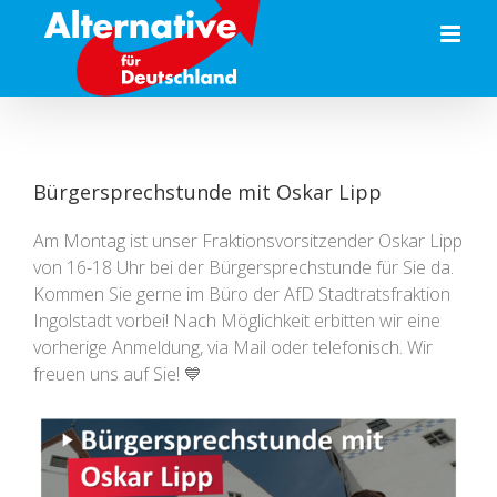
Zum
Inhalt
springen
Bürgersprechstunde mit Oskar Lipp
Am Montag ist unser Fraktionsvorsitzender Oskar Lipp
von 16-18 Uhr bei der Bürgersprechstunde für Sie da.
Kommen Sie gerne im Büro der AfD Stadtratsfraktion
Ingolstadt vorbei! Nach Möglichkeit erbitten wir eine
vorherige Anmeldung, via Mail oder telefonisch. Wir
freuen uns auf Sie! 💙