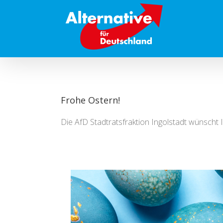
Zum
Inhalt
springen
Frohe Ostern!
Die AfD Stadtratsfraktion Ingolstadt wünscht 