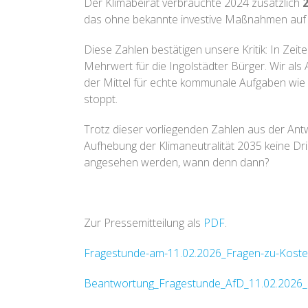
Der Klimabeirat verbrauchte 2024 zusätzlich
2
das ohne bekannte investive Maßnahmen auf 
Diese Zahlen bestätigen unsere Kritik: In Ze
Mehrwert für die Ingolstädter Bürger. Wir als
der Mittel für echte kommunale Aufgaben wie I
stoppt.
Trotz dieser vorliegenden Zahlen aus der Antw
Aufhebung der Klimaneutralität 2035 keine Drin
angesehen werden, wann denn dann?
Zur Pressemitteilung als
PDF
.
Fragestunde-am-11.02.2026_Fragen-zu-Kosten-
Beantwortung_Fragestunde_AfD_11.02.2026_Ko