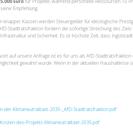
5.000 Euro
für Projekte, während personelle Ressourcen 10 Pr
seine Empfehlung.
iten knapper Kassen werden Steuergelder für ideologische Pres
 AfD-Stadtratsfraktion fordern die sofortige Streichung des Zie
nfrastruktur und Sicherheit. Es ist höchste Zeit, dass Ingolsta
ort auf unsere Anfrage ist es für uns als AfD-Stadtratsfraktion
glichkeit gewährt wurde. Wenn in der aktuellen Haushaltkrise sie
der-Klimaneutralitaet-2035-_AfD-Stadtratsfraktion.pdf
sten-des-Projekts-Klimaneutralitaet-2035.pdf