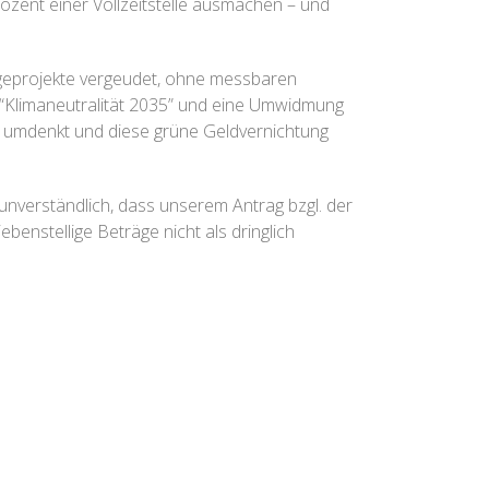
ozent einer Vollzeitstelle ausmachen – und
tigeprojekte vergeudet, ohne messbaren
ls “Klimaneutralität 2035” und eine Umwidmung
dt umdenkt und diese grüne Geldvernichtung
 unverständlich, dass unserem Antrag bzgl. der
benstellige Beträge nicht als dringlich