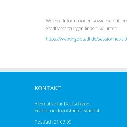
Weitere Informationen sowie die entsp
Stadtratssitzungen finden Sie unter:
https://www.ingolstadt.de/sessionnet/si
KONTAKT
Alternative für Deutschland
Fraktion im Ingolstädter Stadtrat
Postfach 21 03 09