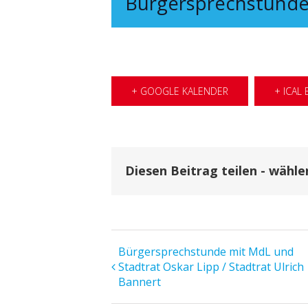
Bürgersprechstund
+ GOOGLE KALENDER
+ ICAL
Diesen Beitrag teilen - wähle
Veranstaltung
Bürgersprechstunde mit MdL und
Stadtrat Oskar Lipp / Stadtrat Ulrich
Navigation
Bannert