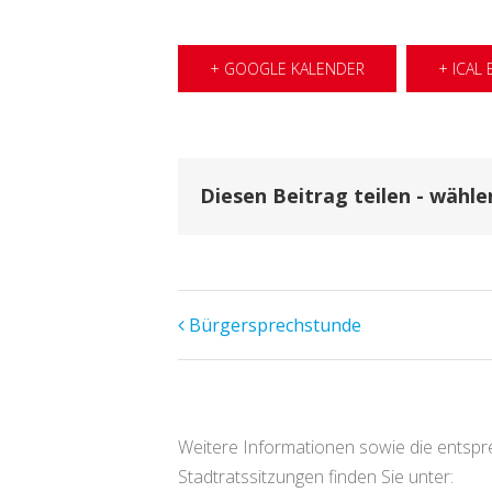
+ GOOGLE KALENDER
+ ICAL
Diesen Beitrag teilen - wähle
Veranstaltung
Bürgersprechstunde
Navigation
Weitere Informationen sowie die entsp
Stadtratssitzungen finden Sie unter: