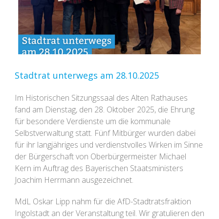
Stadtrat unterwegs am 28.10.2025
Im Historischen Sitzungssaal des Alten Rathauses
fand am Dienstag, den 28. Oktober 2025, die Ehrung
für besondere Verdienste um die kommunale
Selbstverwaltung statt. Fünf Mitbürger wurden dabei
für ihr langjähriges und verdienstvolles Wirken im Sinne
der Bürgerschaft von Oberbürgermeister Michael
Kern im Auftrag des Bayerischen Staatsministers
Joachim Herrmann ausgezeichnet.
MdL Oskar Lipp nahm für die AfD-Stadtratsfraktion
Ingolstadt an der Veranstaltung teil. Wir gratulieren den