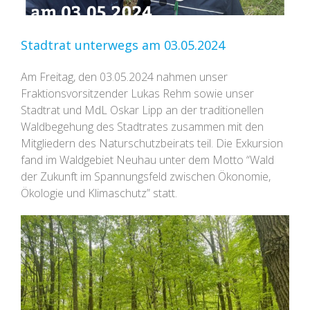
Stadtrat unterwegs am 03.05.2024
Am Freitag, den 03.05.2024 nahmen unser
Fraktionsvorsitzender Lukas Rehm sowie unser
Stadtrat und MdL Oskar Lipp an der traditionellen
Waldbegehung des Stadtrates zusammen mit den
Mitgliedern des Naturschutzbeirats teil. Die Exkursion
fand im Waldgebiet Neuhau unter dem Motto “Wald
der Zukunft im Spannungsfeld zwischen Ökonomie,
Ökologie und Klimaschutz” statt.