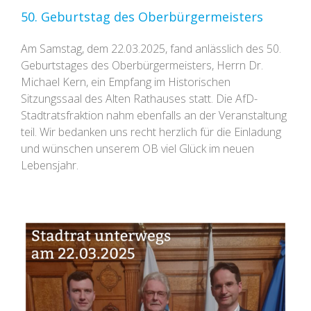
50. Geburtstag des Oberbürgermeisters
Am Samstag, dem 22.03.2025, fand anlässlich des 50.
Geburtstages des Oberbürgermeisters, Herrn Dr.
Michael Kern, ein Empfang im Historischen
Sitzungssaal des Alten Rathauses statt. Die AfD-
Stadtratsfraktion nahm ebenfalls an der Veranstaltung
teil. Wir bedanken uns recht herzlich für die Einladung
und wünschen unserem OB viel Glück im neuen
Lebensjahr.