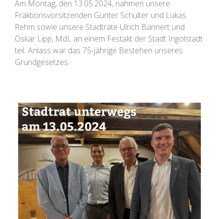
Am Montag, den 13.05.2024, nahmen unsere
Fraktionsvorsitzenden Günter Schülter und Lukas
Rehm sowie unsere Stadträte Ulrich Bannert und
Oskar Lipp, MdL an einem Festakt der Stadt Ingolstadt
teil. Anlass war das 75-jährige Bestehen unseres
Grundgesetzes.