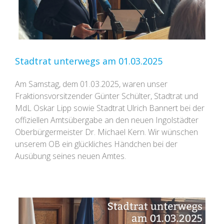
Stadtrat unterwegs am 01.03.2025
Am Samstag, dem 01.03.2025, waren unser
Fraktionsvorsitzender Günter Schülter, Stadtrat und
MdL Oskar Lipp sowie Stadtrat Ulrich Bannert bei der
offiziellen Amtsübergabe an den neuen Ingolstädter
Oberbürgermeister Dr. Michael Kern. Wir wünschen
unserem OB ein glückliches Händchen bei der
Ausübung seines neuen Amtes.